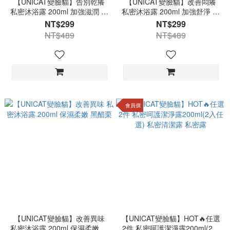
【UNICAT變臉貓】告別乾癢
【UNICAT變臉貓】改善悶癢
私密沐浴露 200ml 加強滋潤 佛
私密沐浴露 200ml 加強舒淨 梔
手柑
子花
NT$299
NT$299
NT$489
NT$489
會員價
【UNICAT變臉貓】改善異味
【UNICAT變臉貓】HOT🔥任選
私密沐浴露 200ml 保濕柔嫩 黑
2件 私密呵護潔淨露200ml(2入