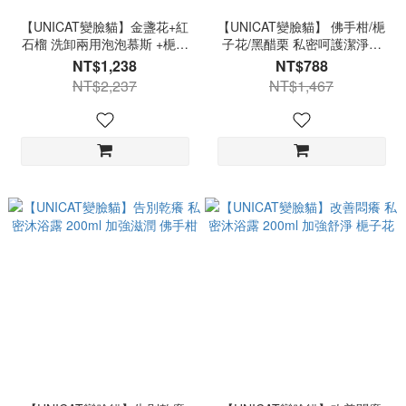
【UNICAT變臉貓】金盞花+紅
【UNICAT變臉貓】 佛手柑/梔
石榴 洗卸兩用泡泡慕斯 +梔子
子花/黑醋栗 私密呵護潔淨露
花/佛手柑/黑醋栗私密露200ml
200ml 任選3入超值組 私密露
NT$1,238
NT$788
(選2) +膠原蛋白彈力晚安面膜
私密保養 私密清潔露 私密清潔
NT$2,237
NT$1,467
100ml