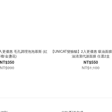
2入更優惠 毛孔調理泡泡慕斯 (紅
【UNICAT變臉貓】2入更優惠 吸油面
榴/金盞花)
油清潔代謝面膜 任選2盒
NT$350
NT$550
NT$990
NT$1,100