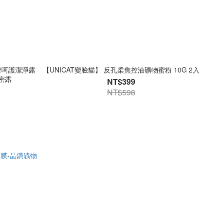
私密呵護潔淨露
【UNICAT變臉貓】 反孔柔焦控油礦物蜜粉 10G 2入
私密露
NT$399
NT$598