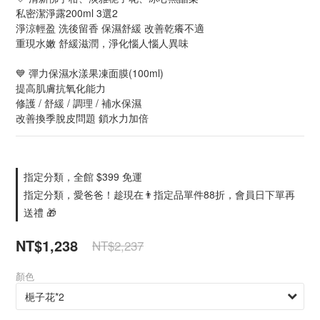
私密潔淨露200ml 3選2
淨涼輕盈 洗後留香 保濕舒緩 改善乾癢不適
重現水嫩 舒緩滋潤，淨化惱人惱人異味
💙 彈力保濕水漾果凍面膜(100ml) 
提高肌膚抗氧化能力
修護 / 舒緩 / 調理 / 補水保濕
改善換季脫皮問題 鎖水力加倍
指定分類，全館 $399 免運
指定分類，愛爸爸！趁現在👨指定品單件88折，會員日下單再
送禮 🎁
NT$1,238
NT$2,237
顏色