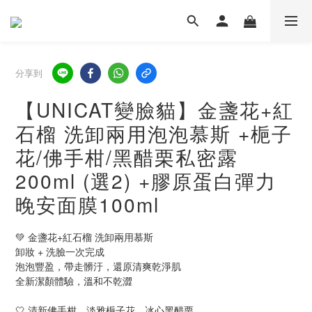
分享到
【UNICAT變臉貓】金盞花+紅
石榴 洗卸兩用泡泡慕斯 +梔子
花/佛手柑/黑醋栗私密露
200ml (選2) +膠原蛋白彈力
晚安面膜100ml
💚 金盞花+紅石榴 洗卸兩用慕斯
卸妝 + 洗臉一次完成
泡泡豐盈，帶走髒汙，還原清爽乾淨肌
全新潔顏體驗，溫和不乾澀
🤍 清新佛手柑、淡雅梔子花、冰心黑醋栗