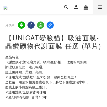
分享到
【UNICAT變臉貓】吸油面膜-
晶鑽礦物代謝面膜 任選 (單片)
產品特色:
代謝面膜-代謝老廢角質、吸附油脂油汙，改善粉刺黑頭
調理肌膚狀況，毛孔暢通。
臉上更細緻、柔嫩、亮白。
☀使用方式:面膜敷40至60分鐘，敷到全乾為主！
全乾後，用清水拍濕面膜在取下，將取下面膜浸泡水中，
面膜上的小白點為臉上髒汙。
☀適用對象:全肌膚皆可使用
☀產地/保存期限: 台灣 /  3年