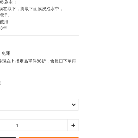
全乾為主！
膜在取下，將取下面膜浸泡水中，
髒汙。
可使用
 3年
 免運
現在👨指定品單件88折，會員日下單再
0