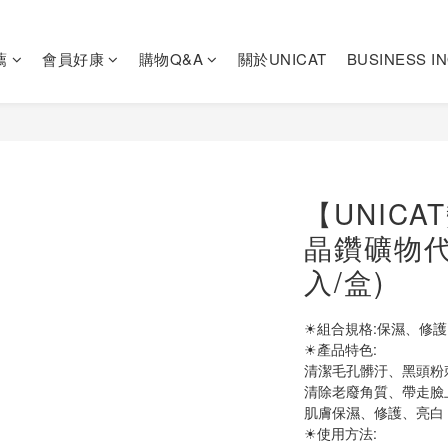
薦
會員好康
購物Q&A
關於UNICAT
BUSINESS I
【UNIC
晶鑽礦物代
入/盒)
☀組合規格:保濕、修護、
☀產品特色:
清潔毛孔髒汙、黑頭粉
清除老廢角質、帶走臉
肌膚保濕、修護、亮白
☀使用方法: