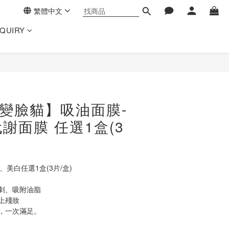
繁體中文
NQUIRY
立即購買
AT變臉貓】吸油面膜-
謝面膜 任選1盒(3
美白任選1盒(3片/盒)
刺、吸附油脂
上殘妝
，一次滿足。 