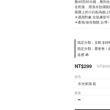
敷40至60分鐘，敷到
全乾後，用清水拍濕面
面膜上的小白點為臉上
☀適用對象:全肌膚皆
☀產地/保存期限:台灣 /
指定分類，全館 $399
指定分類，愛爸爸！趁
送禮 🎁
NT$299
NT$59
顏色
數量