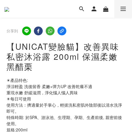
分享到
【UNICAT變臉貓】改善異味
私密沐浴露 200ml 保濕柔嫩
黑醋栗
☀產品特色:
淨涼輕盈 洗後留香 柔嫩+彈力UP 改善乾癢不適
重現水嫩 舒緩滋潤，淨化惱人惱人異味
☀每日可使用
使用方法：擠適量於手掌心，輕搓洗私密肌外陰部後以清水洗淨
即可。
特殊時期: 於SPA、游泳池、生理期、孕期、生產前後, 親密前後
使用。
規格:200ml