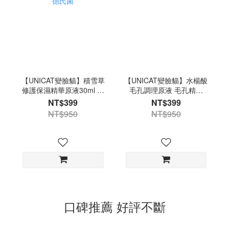
【UNICAT變臉貓】積雪草
【UNICAT變臉貓】水楊酸
修護保濕精華原液30ml 比
毛孔調理原液 毛孔精華
菲德氏菌
30ml
NT$399
NT$399
NT$950
NT$950
口碑推薦 好評不斷