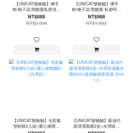
【UNICAT變臉貓】佛手
【UNICAT變臉貓】佛手
柑/梔子花/黑醋栗私密清潔
柑/梔子花/黑醋栗 私密呵護
露3選2+身體油3選1(紅石
潔淨露 3選2+膠原蛋白彈
NT$888
NT$988
榴櫻花/烏龍茶甜瓜/橙花柚
力保濕水漾果凍膜 100ml
NT$2,094
NT$1,892
子)+腋下膝肘嫩白霜X2
2入 私密清潔露 面霜 乳霜
晚安面膜
【UNICAT變臉貓】光彩氣
【UNICAT變臉貓】吸油代
墊粉餅2入組+愛心液體腮
謝清潔面膜2盒+水潤保濕
紅(光澤款)
爆水霜50ml+玻尿酸精華原