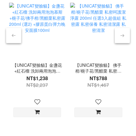
【UNICAT變臉貓】金盞花
【UNICAT變臉貓】 佛手
+紅石榴 洗卸兩用泡泡慕
柑/梔子花/黑醋栗 私密呵
斯 +梔子花/佛手柑/黑醋栗
護潔淨露 200ml 任選3入
NT$1,238
NT$788
私密露200ml (選2) +膠原
超值組 私密露 私密保養
NT$2,237
NT$1,467
蛋白彈力晚安面膜100ml
私密清潔露 私密清潔