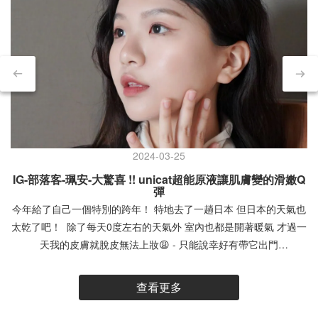
2024-03-25
IG-部落客-珮安-大驚喜 !! unicat超能原液讓肌膚變的滑嫩Q
彈
今年給了自己一個特別的跨年！ 特地去了一趟日本 但日本的天氣也
太乾了吧！ 除了每天0度左右的天氣外 室內也都是開著暖氣 才過一
天我的皮膚就脫皮無法上妝😩 - 只能說幸好有帶它出門
@unicat.cat 超能原液組 「原液」是因為成分單純，有效成分濃度
高✨ 所以在功效上更勝於精華液 實際使用下來 確實很有感~ 這次我
查看更多
帶去日本的 #小藍瓶 / 比菲德超導保濕原液💧 就幫我超大的忙
“含．積雪草3% + 比菲德氏菌2% “ 換季、皮膚敏感乾燥超推薦！ 看