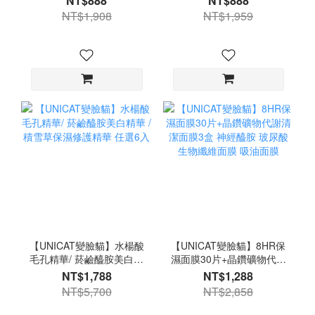
NT$888
NT$888
液 30ml 1入
NT$1,908
NT$1,959
【UNICAT變臉貓】水楊酸
【UNICAT變臉貓】8HR保
毛孔精華/ 菸鹼醯胺美白精
濕面膜30片+晶鑽礦物代謝
華 / 積雪草保濕修護精華
清潔面膜3盒 神經醯胺 玻
NT$1,788
NT$1,288
任選6入
尿酸 生物纖維面膜 吸油面
NT$5,700
NT$2,858
膜