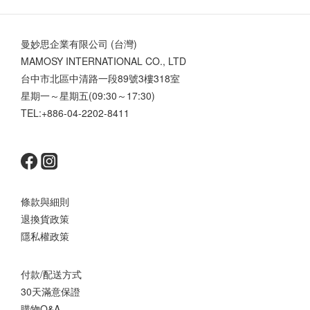
似濃稠但卻不黏膩 推開就吸收 保濕力很夠 天氣再乾也不怕 讓我快
速穩定肌膚乾燥泛紅的狀態 強力補水 短時間就能 解決乾巴巴的狀態
曼妙思企業有限公司 (台灣)
🥺 真的好險有帶它去國外 另外他們家的 #小綠瓶 / 水楊酸毛孔調理
MAMOSY INTERNATIONAL CO., LTD
原液💧 這款我也很喜歡 特別推薦剛開始嘗試酸類的新手們 “含．甘
台中市北區中清路一段89號3樓318室
醇酸5%+乳酸鈉2%+水楊酸0.2% “ 這款主打溫和不刺激 天天使用也
星期一～星期五(09:30～17:30)
可以！ 加速代謝角質 減少肌膚惱人粗糙顆粒感 用比較溫和的酸類慢
TEL:+886-04-2202-8411
慢代謝臉上的粉刺 使用後肌膚明顯變得細緻很多 可以搭配著保濕原
液一起試看看 說不定肌膚直接給你一個大驚喜 變的滑嫩Q彈😍 新
的一年 希望各位的肌膚都能一直白拋拋、幼咪咪~ #UNICAT #變臉
貓 #原液 #精華液 #臉部保養 #skincare #保濕 #毛孔 #穩定膚況 #酸
類保養
條款與細則
退換貨政策
隱私權政策
付款/配送方式
30天滿意保證
購物Q&A