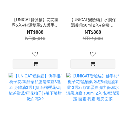
【UNICAT變臉貓】花花世
【UNICAT變臉貓】水潤保
界5入+好運雙重2入護手霜
濕凝霜50ml 2入+金盞花/
禮盒X2 +身體油3款各一
紅石榴洗卸合一泡泡慕斯
NT$888
NT$888
+水光保濕玻璃唇油(草莓)
選1+超保濕護足霜1入 爆
NT$2,613
NT$1,888
水霜 洗面乳 洗面慕斯 洗臉
慕斯