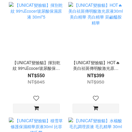
【UNICAT變臉貓】揮別乾
【UNICAT變臉貓】HOT🔥
紋 99%Ecocer玻尿酸保濕
美白祛斑傳明酸激光原液
原液 30ml*5
30ml 美白精華 亮白精華
NT$550
NT$399
菸鹼醯胺精華
NT$845
NT$950