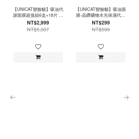
【UNICAT變臉貓】吸油代
【UNICAT變臉貓】吸油面
謝面膜超值組6盒+18片 清
膜-晶鑽礦物水光保濕代謝
潔面膜
面膜(3入/盒) 清潔面膜
NT$2,999
NT$299
NT$5,307
NT$599