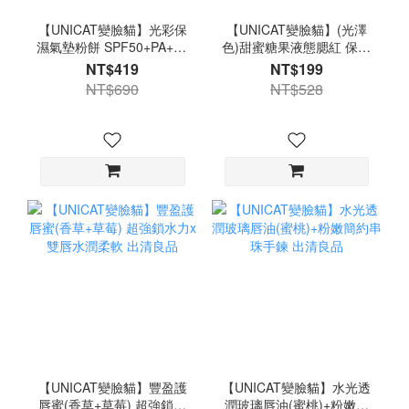
【UNICAT變臉貓】光彩保
【UNICAT變臉貓】(光澤
濕氣墊粉餅 SPF50+PA+++
色)甜蜜糖果液態腮紅 保濕
防曬粉底 底妝
好推 不卡 薄擦或疊擦都不
NT$419
NT$199
怕和底妝打架 出清良品
NT$690
NT$528
【UNICAT變臉貓】豐盈護
【UNICAT變臉貓】水光透
唇蜜(香草+草莓) 超強鎖水
潤玻璃唇油(蜜桃)+粉嫩簡