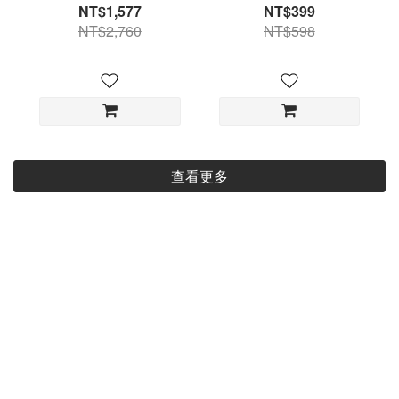
SPF50+PA+++ 防曬粉底
入
NT$1,577
NT$399
底妝
NT$2,760
NT$598
查看更多