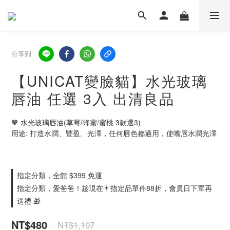
分享到
【UNICAT變臉貓】水光玻璃
唇油 任選 3入 出清良品
🧡 水光玻璃唇油(草莓/蜂蜜/蜜桃 3款選3)
用途: 打造水潤、豐盈、光澤，任何唇色都適用，使嘴唇水潤光澤
指定分類，全館 $399 免運
指定分類，愛爸爸！趁現在👨指定品單件88折，會員日下單再
送禮 🎁
NT$480
NT$1,107