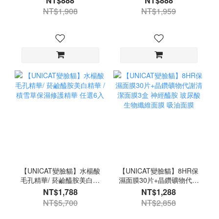
NT$888
NT$888
液 30ml 1入
NT$1,908
NT$1,959
【UNICAT變臉貓】水楊酸
【UNICAT變臉貓】8HR保
毛孔精華/ 菸鹼醯胺美白精
濕面膜30片+晶鑽礦物代謝
華 / 積雪草保濕修護精華
清潔面膜3盒 神經醯胺 玻
NT$1,788
NT$1,288
任選6入
尿酸 生物纖維面膜 吸油面
NT$5,700
NT$2,858
膜