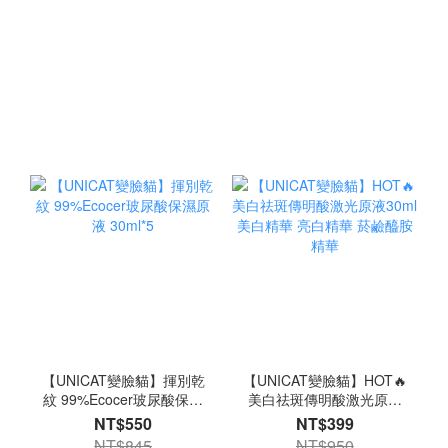
【UNICAT變臉貓】揮別乾
【UNICAT變臉貓】HOT🔥
紋 99%Ecocer玻尿酸保濕
美白祛斑傳明酸激光原液
原液 30ml*5
30ml 美白精華 亮白精華
NT$550
NT$399
菸鹼醯胺精華
NT$845
NT$950