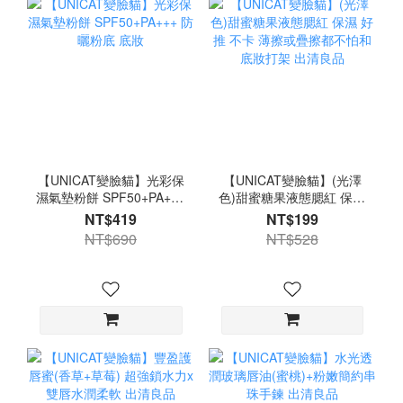
【UNICAT變臉貓】光彩保
【UNICAT變臉貓】(光澤
濕氣墊粉餅 SPF50+PA+++
色)甜蜜糖果液態腮紅 保濕
防曬粉底 底妝
好推 不卡 薄擦或疊擦都不
NT$419
NT$199
怕和底妝打架 出清良品
NT$690
NT$528