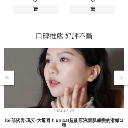
口碑推薦 好評不斷
2024-03-25
IG-部落客-珮安-大驚喜 !! unicat超能原液讓肌膚變的滑嫩Q
彈