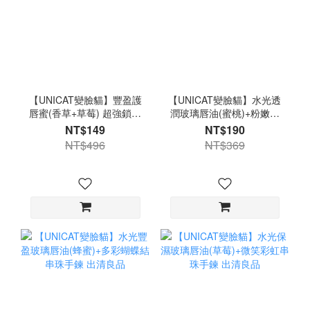
【UNICAT變臉貓】豐盈護
【UNICAT變臉貓】水光透
唇蜜(香草+草莓) 超強鎖水
潤玻璃唇油(蜜桃)+粉嫩簡
力x雙唇水潤柔軟 出清良品
約串珠手鍊 出清良品
NT$149
NT$190
NT$496
NT$369