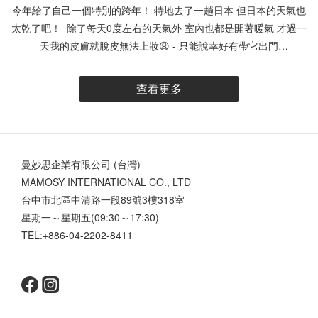
今年給了自己一個特別的跨年！ 特地去了一趟日本 但日本的天氣也
太乾了吧！ 除了每天0度左右的天氣外 室內也都是開著暖氣 才過一
天我的皮膚就脫皮無法上妝😩 - 只能說幸好有帶它出門
@unicat.cat 超能原液組 「原液」是因為成分單純，有效成分濃度
高✨ 所以在功效上更勝於精華液 實際使用下來 確實很有感~ 這次我
查看更多
帶去日本的 #小藍瓶 / 比菲德超導保濕原液💧 就幫我超大的忙
“含．積雪草3% + 比菲德氏菌2% “ 換季、皮膚敏感乾燥超推薦！ 看
似濃稠但卻不黏膩 推開就吸收 保濕力很夠 天氣再乾也不怕 讓我快
速穩定肌膚乾燥泛紅的狀態 強力補水 短時間就能 解決乾巴巴的狀態
曼妙思企業有限公司 (台灣)
🥺 真的好險有帶它去國外 另外他們家的 #小綠瓶 / 水楊酸毛孔調理
MAMOSY INTERNATIONAL CO., LTD
原液💧 這款我也很喜歡 特別推薦剛開始嘗試酸類的新手們 “含．甘
台中市北區中清路一段89號3樓318室
醇酸5%+乳酸鈉2%+水楊酸0.2% “ 這款主打溫和不刺激 天天使用也
星期一～星期五(09:30～17:30)
可以！ 加速代謝角質 減少肌膚惱人粗糙顆粒感 用比較溫和的酸類慢
TEL:+886-04-2202-8411
慢代謝臉上的粉刺 使用後肌膚明顯變得細緻很多 可以搭配著保濕原
液一起試看看 說不定肌膚直接給你一個大驚喜 變的滑嫩Q彈😍 新
的一年 希望各位的肌膚都能一直白拋拋、幼咪咪~ #UNICAT #變臉
貓 #原液 #精華液 #臉部保養 #skincare #保濕 #毛孔 #穩定膚況 #酸
類保養