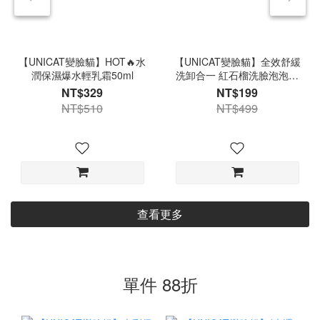
【UNICAT變臉貓】HOT🔥水
【UNICAT變臉貓】全效舒緩
潤保濕爆水輕乳霜50ml
洗卸合一 紅石榴洗臉泡泡慕
斯150ml
NT$329
NT$199
NT$510
NT$499
查看更多
單件 88折