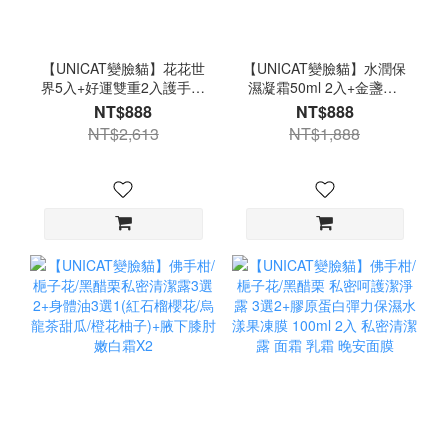
【UNICAT變臉貓】花花世
【UNICAT變臉貓】水潤保
界5入+好運雙重2入護手霜
濕凝霜50ml 2入+金盞花/
禮盒X2 +身體油3款各一
紅石榴洗卸合一泡泡慕斯
NT$888
NT$888
+水光保濕玻璃唇油(草莓)
選1+超保濕護足霜1入 爆
NT$2,613
NT$1,888
水霜 洗面乳 洗面慕斯 洗臉
慕斯