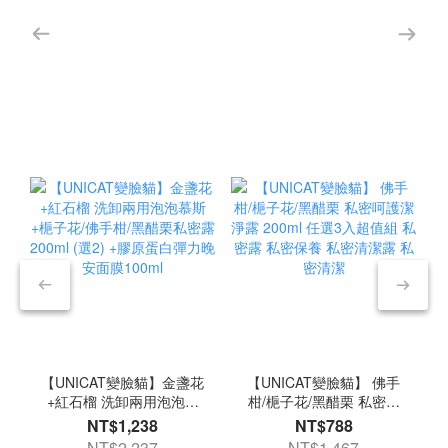
【UNICAT變臉貓】金盞花
【UNICAT變臉貓】 佛手
+紅石榴 洗卸兩用泡泡慕
柑/梔子花/黑醋栗 私密呵
斯 +梔子花/佛手柑/黑醋栗
護潔淨露 200ml 任選3入
NT$1,238
NT$788
私密露200ml (選2) +膠原
超值組 私密露 私密保養
NT$2,237
NT$1,467