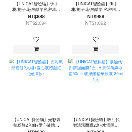
【UNICAT變臉貓】佛手
【UNICAT變臉貓】佛手
柑/梔子花/黑醋栗私密清潔
柑/梔子花/黑醋栗 私密呵護
露3選2+身體油3選1(紅石
潔淨露 3選2+膠原蛋白彈
NT$888
NT$988
榴櫻花/烏龍茶甜瓜/橙花柚
力保濕水漾果凍膜 100ml
NT$2,094
NT$1,892
子)+腋下膝肘嫩白霜X2
2入 私密清潔露 面霜 乳霜
晚安面膜
【UNICAT變臉貓】光彩氣
【UNICAT變臉貓】吸油代
墊粉餅2入組+愛心液體腮
謝清潔面膜2盒+水潤保濕
紅(光澤款)
爆水霜50ml+玻尿酸精華原