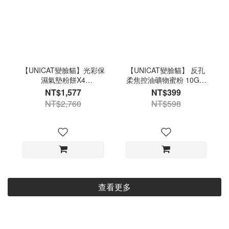
【UNICAT變臉貓】光彩保
【UNICAT變臉貓】 反孔
濕氣墊粉餅X4
柔焦控油礦物蜜粉 10G 2
SPF50+PA+++ 防曬粉底
入
NT$1,577
NT$399
底妝
NT$2,760
NT$598
查看更多