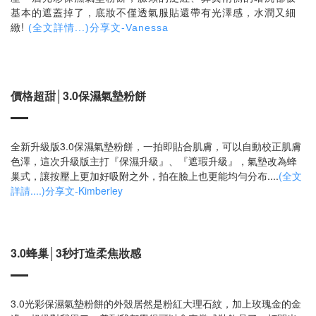
基本的遮蓋掉了，底妝不僅透氣服貼還帶有光澤感，水潤又細
緻!
(全文詳情...)分享文-
Vanessa
價格超甜│3.0保濕氣墊粉餅
全新升級版3.0保濕氣墊粉餅，一拍即貼合肌膚，可以自動校正肌膚
色澤，這次升級版主打『保濕升級』、『遮瑕升級』，氣墊改為蜂
巢式，讓按壓上更加好吸附之外，拍在臉上也更能均勻分布....
(全文
詳請....)分享文-Kimberley
3.0蜂巢│3秒打造柔焦妝感
3.0光彩保濕氣墊粉餅的外殼居然是粉紅大理石紋，加上玫瑰金的金