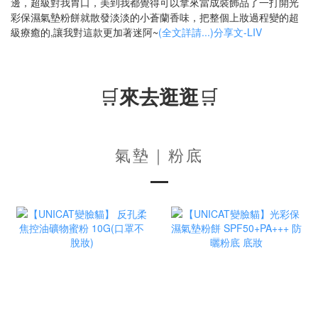
邊，超級對我胃口，美到我都覺得可以拿來當成裝飾品了一打開光
彩保濕氣墊粉餅就散發淡淡的小蒼蘭香味，把整個上妝過程變的超
級療癒的,讓我對這款更加著迷阿~
(全文詳請...)分享文-LIV
🛒
來去逛逛
🛒
氣墊｜粉底