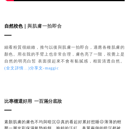
自然校色｜
與肌膚一拍即合
細看粉質很細緻，推勻以後與肌膚一拍即合，適應各種肌膚的
顏色。用在我的手臂上也非常合理，膚色亮了一階，視覺上是
自然的明亮白皙
表面摸起來不會有黏膩感，相當清透自然。
(全文詳情...)分享文-maggic
比專櫃還好用 一百滿分底妝
薄薄的輕
素顏肌膚的膚色不均與暗沉😖真的看起好累好想睡☹️
壓一層光彩保濕氣墊粉餅，臉頰的泛紅、鼻翼兩側的暗沉都被