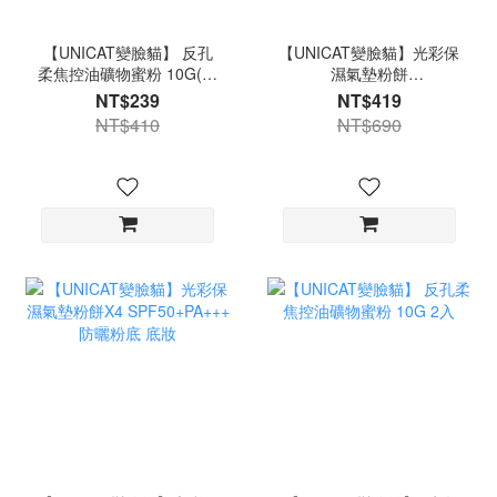
【UNICAT變臉貓】 反孔
【UNICAT變臉貓】光彩保
柔焦控油礦物蜜粉 10G(口
濕氣墊粉餅
罩不脫妝)
SPF50+PA+++ 防曬粉底
NT$239
NT$419
底妝
NT$410
NT$690