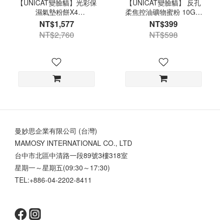
【UNICAT變臉貓】光彩保
【UNICAT變臉貓】 反孔
濕氣墊粉餅X4
柔焦控油礦物蜜粉 10G 2
SPF50+PA+++ 防曬粉底
入
NT$1,577
NT$399
底妝
NT$2,760
NT$598
曼妙思企業有限公司 (台灣)
MAMOSY INTERNATIONAL CO., LTD
台中市北區中清路一段89號3樓318室
星期一～星期五(09:30～17:30)
TEL:+886-04-2202-8411