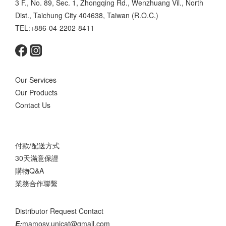
3 F., No. 89, Sec. 1, Zhongqing Rd., Wenzhuang Vil., North
Dist., Taichung City 404638, Taiwan (R.O.C.)
TEL:+886-04-2202-8411
Our Services
Our Products
Contact Us
付款/配送方式
30天滿意保證
購物Q&A
業務合作聯繫
Distributor Request Contact
E:
mamosy.unicat@gmail.com