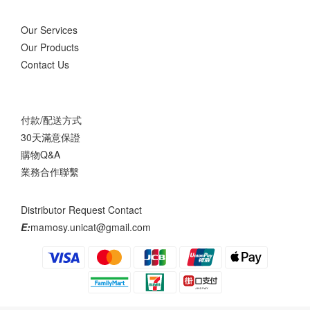
Our Services
Our Products
Contact Us
付款/配送方式
30天滿意保證
購物Q&A
業務合作聯繫
Distributor Request Contact
E:
mamosy.unicat@gmail.com