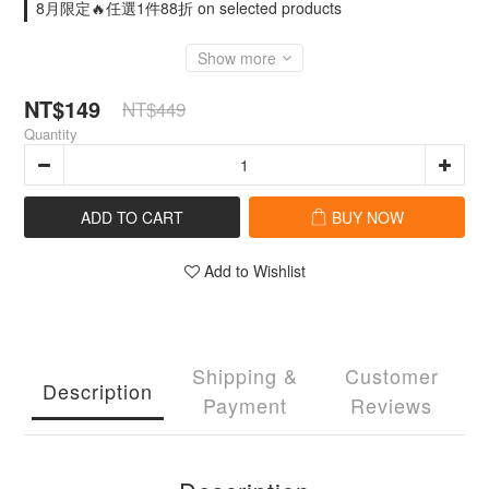
8月限定🔥任選1件88折 on selected products
Show more
NT$149
NT$449
Quantity
ADD TO CART
BUY NOW
Add to Wishlist
Shipping &
Customer
Description
Payment
Reviews