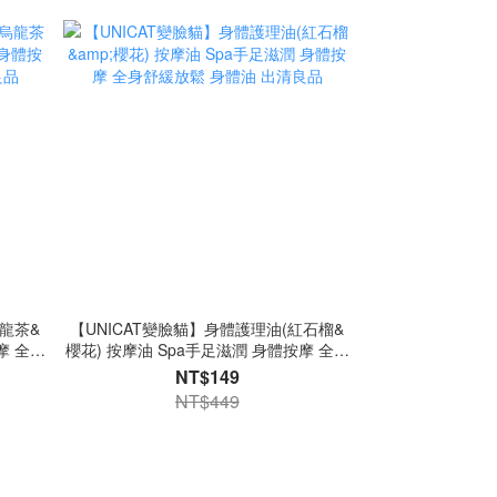
烏龍茶&
【UNICAT變臉貓】身體護理油(紅石榴&
摩 全身
櫻花) 按摩油 Spa手足滋潤 身體按摩 全身
舒緩放鬆 身體油 出清良品
NT$149
NT$449