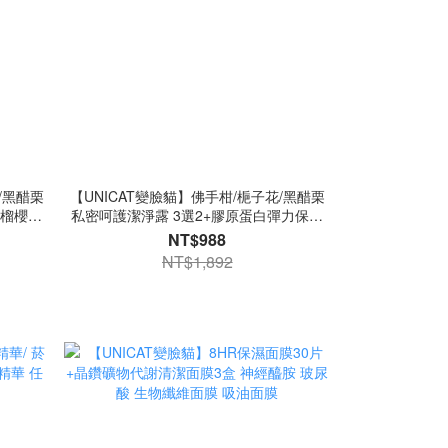
/黑醋栗
【UNICAT變臉貓】佛手柑/梔子花/黑醋栗
榴櫻花/
私密呵護潔淨露 3選2+膠原蛋白彈力保濕
白霜X2
水漾果凍膜 100ml 2入 私密清潔露 面霜 乳
NT$988
霜 晚安面膜
NT$1,892