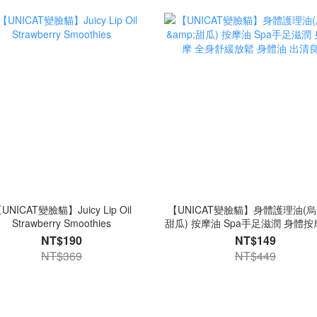
UNICAT變臉貓】Juicy Lip Oil
【UNICAT變臉貓】身體護理油(
Strawberry Smoothies
甜瓜) 按摩油 Spa手足滋潤 身體按
舒緩放鬆 身體油 出清良品
NT$190
NT$149
NT$369
NT$449