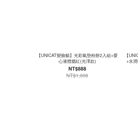
【UNICAT變臉貓】光彩氣墊粉餅2入組+愛
【UN
心液體腮紅(光澤款)
+水潤
NT$888
NT$1,908