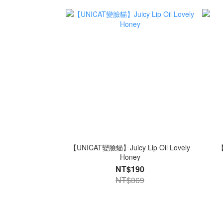
【UNICAT變臉貓】Juicy Lip Oil Lovely
【
Honey
NT$190
NT$369