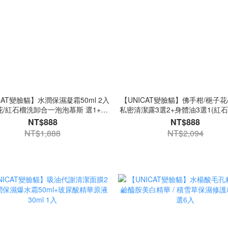
CAT變臉貓】水潤保濕凝霜50ml 2入
【UNICAT變臉貓】佛手柑/梔子花
花/紅石榴洗卸合一泡泡慕斯 選1+超
私密清潔露3選2+身體油3選1(紅石
足霜1入 爆水霜 洗面乳 洗面慕斯 洗
烏龍茶甜瓜/橙花柚子)+腋下膝肘嫩
NT$888
NT$888
臉慕斯
NT$1,888
NT$2,094