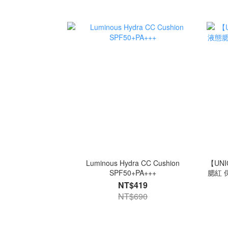
Luminous Hydra CC Cushion
【UN
SPF50+PA+++
腮紅 
NT$419
NT$690