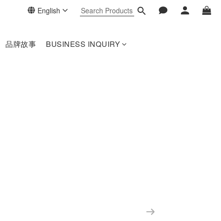
English
品牌故事
BUSINESS INQUIRY