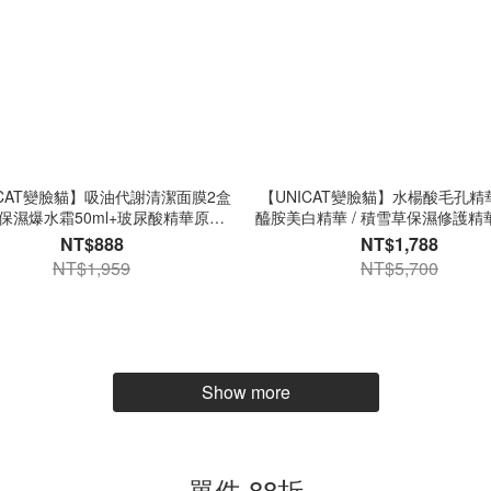
ICAT變臉貓】吸油代謝清潔面膜2盒
【UNICAT變臉貓】水楊酸毛孔精華/ 
保濕爆水霜50ml+玻尿酸精華原液
醯胺美白精華 / 積雪草保濕修護精華
30ml 1入
入
NT$888
NT$1,788
NT$1,959
NT$5,700
Show more
單件 88折