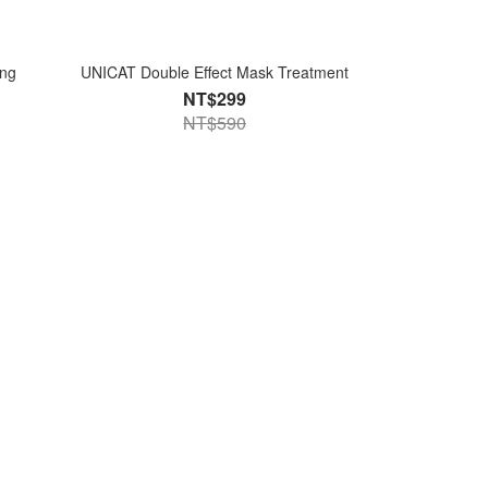
ing
UNICAT Double Effect Mask Treatment
Premium Hydro
NT$299
NT$590