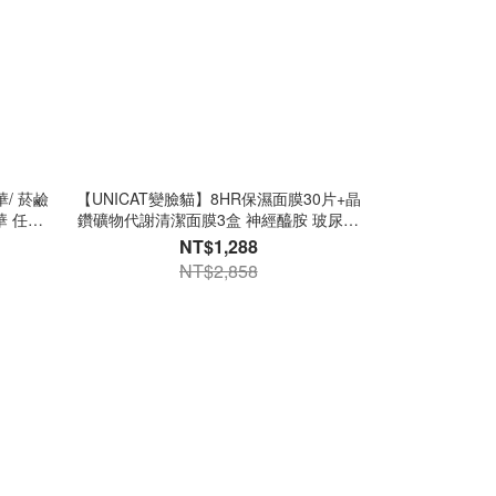
菸鹼
【UNICAT變臉貓】8HR保濕面膜30片+晶
 任選6
鑽礦物代謝清潔面膜3盒 神經醯胺 玻尿酸
生物纖維面膜 吸油面膜
NT$1,288
NT$2,858