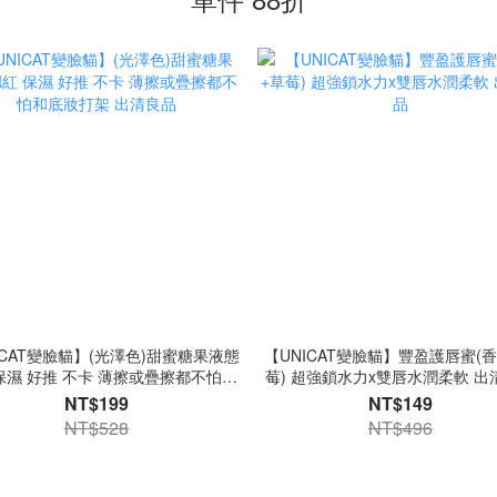
ICAT變臉貓】(光澤色)甜蜜糖果液態
【UNICAT變臉貓】豐盈護唇蜜(
保濕 好推 不卡 薄擦或疊擦都不怕和
莓) 超強鎖水力x雙唇水潤柔軟 出
底妝打架 出清良品
NT$199
NT$149
NT$528
NT$496