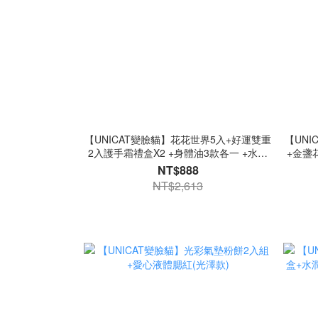
【UNICAT變臉貓】花花世界5入+好運雙重
【UNI
2入護手霜禮盒X2 +身體油3款各一 +水光
+金盞
保濕玻璃唇油(草莓)
保濕護
NT$888
NT$2,613