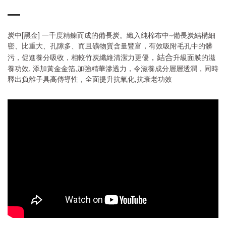
炭中[黑金] 一千度精鍊而成的備長炭。織入純棉布中~備長炭結構細
密、比重大、孔隙多、而且礦物質含量豐富，有效吸附毛孔中的髒
，結合
污，促進養分吸收，相較竹炭纖維清潔力更優
升級面膜的滋
養功效, 添加黃金金箔,加強精華滲透力，令滋養成分層層透潤，同時
釋出負離子具高傳導性，全面提升抗氧化,抗衰老功效