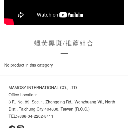
蠟黃黑斑/推薦組合
No product in this category
MAMOSY INTERNATIONAL CO., LTD
Office Location:
3 F., No. 89, Sec. 1, Zhongqing Rd., Wenzhuang Vil., North
Dist., Taichung City 404638, Taiwan (R.O.C.)
TEL:+886-04-2202-8411