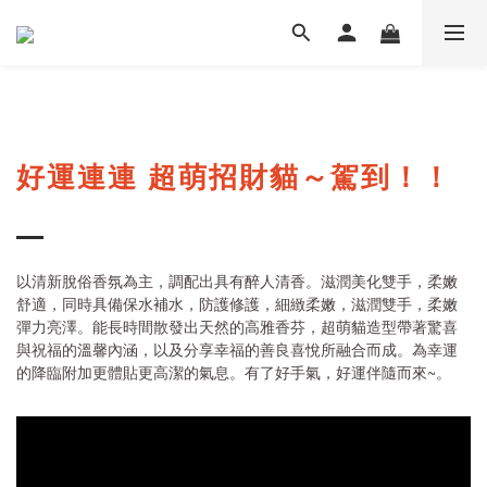
好運連連 超萌招財貓～駕到！！
以清新脫俗香氛為主，調配出具有醉人清香。滋潤美化雙手，柔嫩
舒適，同時具備保水補水，防護修護，細緻柔嫩，滋潤雙手，柔嫩
彈力亮澤。能長時間散發出天然的高雅香芬，超萌貓造型帶著驚喜
與祝福的溫馨內涵，以及分享幸福的善良喜悅所融合而成。為幸運
的降臨附加更體貼更高潔的氣息。有了好手氣，好運伴隨而來~。