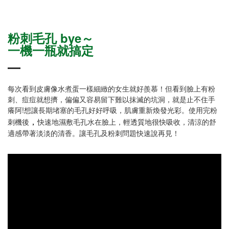
粉刺毛孔 bye～
一機一瓶就搞定
每次看到皮膚像水煮蛋一樣細緻的女生就好羨慕！但看到臉上有粉
刺、痘痘就想擠，偏偏又容易留下難以抹滅的坑洞，就是止不住手
癢阿!想讓長期堵塞的毛孔好好呼吸，肌膚重新煥發光彩。使用完粉
，
刺機後
快速地濕敷毛孔水在臉上，輕透質地很快吸收，清涼的舒
適感帶著淡淡的清香。讓毛孔及粉刺問題快速說再見！