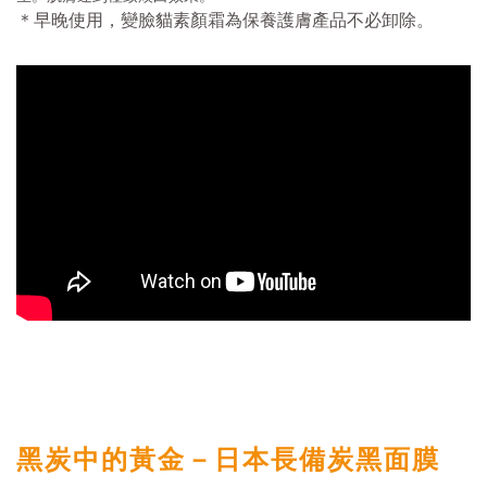
＊早晚使用，變臉貓素顏霜為保養護膚產品不必卸除。
黑炭中的黃金－日本長備炭黑面膜