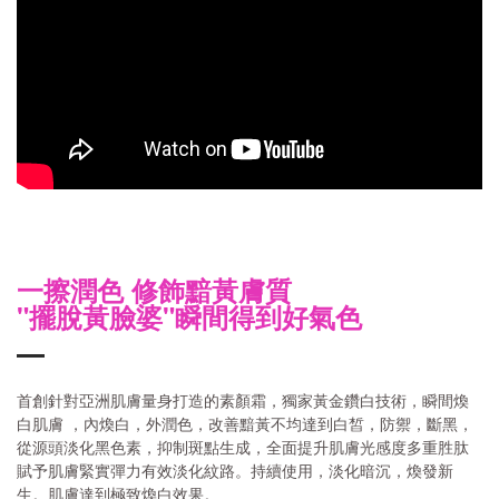
一擦潤色
修飾黯黃膚質
"
擺脫黃臉婆
"
瞬間得到好氣色
首創針對亞洲肌膚量身打造的素顏霜，獨家黃金鑽白技術，瞬間煥
白肌膚 ，內煥白，外潤色，改善黯黃不均達到白皙，防禦，斷黑，
從源頭淡化黑色素，抑制斑點生成，全面提升肌膚光感度多重胜肽
賦予肌膚緊實彈力有效淡化紋路。持續使用，淡化暗沉，煥發新
生。肌膚達到極致煥白效果。