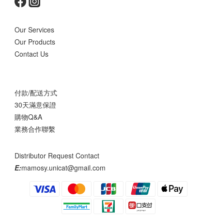
Our Services
Our Products
Contact Us
付款/配送方式
30天滿意保證
購物Q&A
業務合作聯繫
Distributor Request Contact
E:
mamosy.unicat@gmail.com