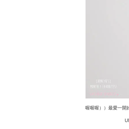
喔喔喔））最愛一開
U