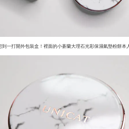
沒想到一打開外包裝盒！裡面的小蒼蘭大理石光彩保濕氣墊粉餅本