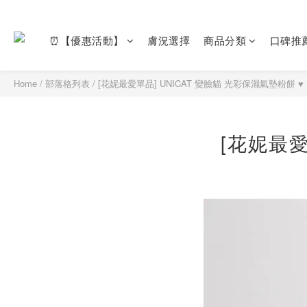
⏰【優惠活動】
膚況選擇
商品分類
口碑推
Home
/
部落格列表
/
[花妮最愛單品] UNICAT 變臉貓 光彩保濕氣墊粉餅 ♥
[花妮最愛