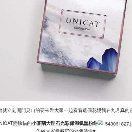
始就立刻開門見山的要來帶大家一起看看這個花妮我在九月真的
NICAT變臉貓的
小蒼蘭大理石光彩保濕氣墊粉餅
先給大家看看它的外包裝盒♥