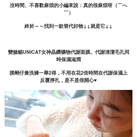
沒時間、不喜歡麻煩的小編來說：真的很麻煩呀（￣へ
￣）
終於～～找到一款替代好物↓↓就是它↓↓
變臉貓UNICAT女神晶鑽礦物代謝面膜
。代謝清潔毛孔同
時保濕滋潤
摸蜊仔兼洗褲一舉2得，不用在花2倍時間在代謝保濕上
反覆掙扎，是不是很開心
♥