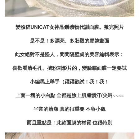
變臉貓UNICAT女神晶鑽礦物代謝面膜
。
敷完照片
是不是！多漂亮、多壯觀的豐饒畫面
此女絕對不是怪人，問問隔壁桌的美容編輯表示：
喜歡看清毛孔、擠粉刺影片的，變臉貓面膜一定要試
小編馬上舉手（躍躍欲試！我！我！
上面一塊的小白點 全都是臉上肌膚髒汙(尖叫~~~~
平常的清潔 真的很重要 不容小覷
而且重點是！此款面膜的材質 也很特別