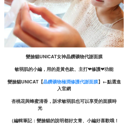
變臉貓UNICAT女神晶鑽礦物代謝面膜
敏弱肌的小編，用的是黃色款、主打
❤
修護
❤
功能
變臉貓UNICAT【
晶鑽礦物極潤修護代謝面膜
】←點選進
入官網
杏桃花與蜂蜜清香，訴求敏弱肌也可以享受的面膜時
光
（編輯筆記：變臉貓的說明都好文青、小編好喜歡哦！