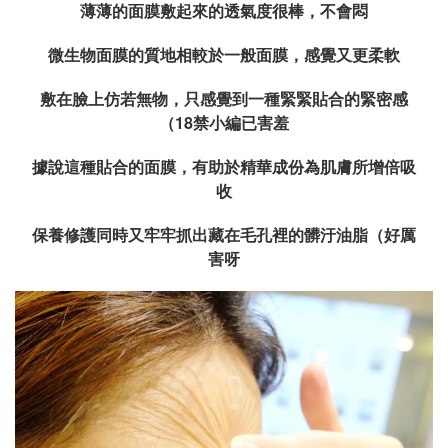
薄薄的面膜敷起來的透氣度很棒，不會悶
微生物面膜的質地相較於一般面膜，感覺又更柔軟
敷在臉上仿若無物，只感覺到一種緊緊貼合的緊密感
（18禁小編已害羞
據說這種貼合的面膜，有助於精華成份為肌膚所增倍吸
收
保養修護同時又牢牢抓出藏在毛孔裡的髒汙油脂（好厲
害呀