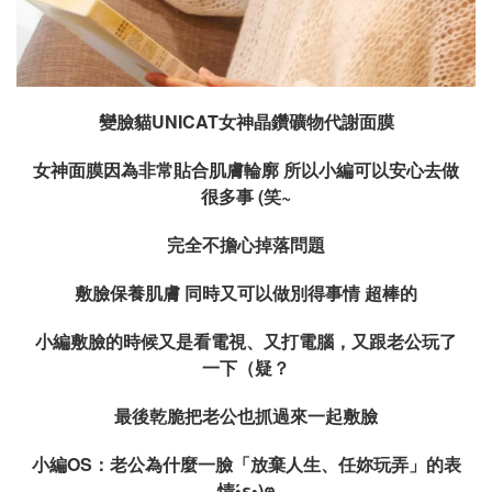
變臉貓UNICAT女神晶鑽礦物代謝面膜
女神面膜因為非常貼合肌膚輪廓 所以小編可以安心去做
很多事 (笑~
完全不擔心掉落問題
敷臉保養肌膚 同時又可以做別得事情 超棒的
小編敷臉的時候又是看電視、又打電腦，又跟老公玩了
一下（疑？
最後乾脆把老公也抓過來一起敷臉
小編OS：老公為什麼一臉「放棄人生、任妳玩弄」的表
情•
ε•)
ฅ