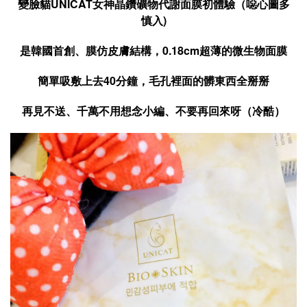
變臉貓UNICAT女神晶鑽礦物代謝面膜初體驗（噁心圖多
慎入)
是韓國首創、膜仿皮膚結構，0.18cm超薄的微生物面膜
簡單吸敷上去40分鐘，毛孔裡面的髒東西全掰掰
再見不送、千萬不用想念小編、不要再回來呀（冷酷）