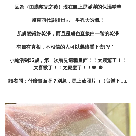
因為（面膜敷完之後）現在臉上是滿滿的保濕精華
髒東西代謝排出去，毛孔大透氣！
肌膚變得好乾淨，而且是膚色直接白一階的乾淨
有圖有真相，不相信的人可以繼續看下去(´∀｀ゞ
小編活到35歲，第一次看見這種畫面！！太震驚了！！
太喜歡了！！太療癒了！！⚈ ̫ ⚈
讀者問：什麼畫面呀？別急，馬上放照片（（音樂下↓↓