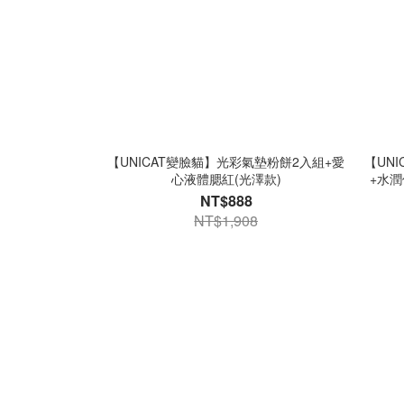
【UNICAT變臉貓】光彩氣墊粉餅2入組+愛
【UN
心液體腮紅(光澤款)
+水潤
NT$888
NT$1,908