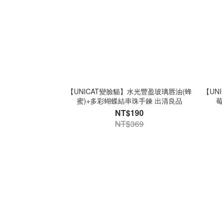
【UNICAT變臉貓】水光豐盈玻璃唇油(蜂
【UN
蜜)+多彩蝴蝶結串珠手鍊 出清良品
NT$190
NT$369