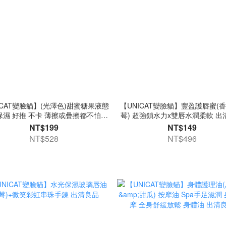
ICAT變臉貓】(光澤色)甜蜜糖果液態
【UNICAT變臉貓】豐盈護唇蜜(
保濕 好推 不卡 薄擦或疊擦都不怕和
莓) 超強鎖水力x雙唇水潤柔軟 出
底妝打架 出清良品
NT$199
NT$149
NT$528
NT$496