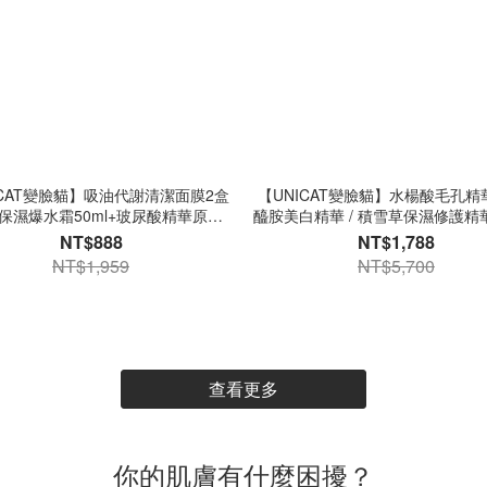
ICAT變臉貓】吸油代謝清潔面膜2盒
【UNICAT變臉貓】水楊酸毛孔精華/ 
保濕爆水霜50ml+玻尿酸精華原液
醯胺美白精華 / 積雪草保濕修護精華
30ml 1入
入
NT$888
NT$1,788
NT$1,959
NT$5,700
查看更多
你的肌膚有什麼困擾？