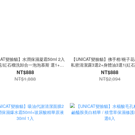
CAT變臉貓】水潤保濕凝霜50ml 2入
【UNICAT變臉貓】佛手柑/梔子花
花/紅石榴洗卸合一泡泡慕斯 選1+超
私密清潔露3選2+身體油3選1(紅石
足霜1入 爆水霜 洗面乳 洗面慕斯 洗
烏龍茶甜瓜/橙花柚子)+腋下膝肘嫩
NT$888
NT$888
臉慕斯
NT$1,888
NT$2,094