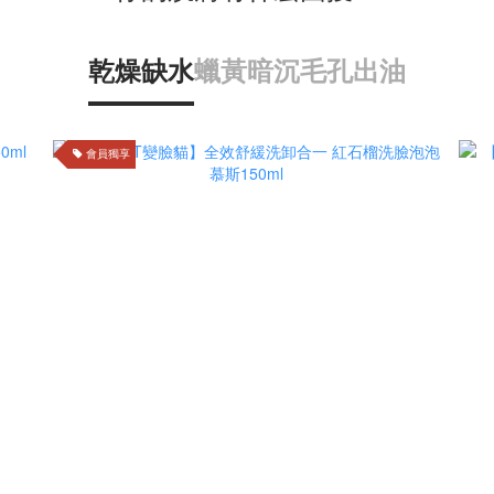
乾燥缺水
蠟黃暗沉
毛孔出油
會員獨享