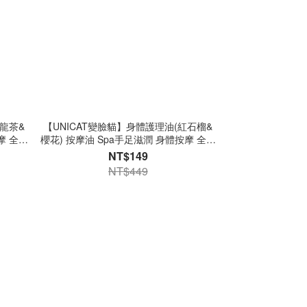
烏龍茶&
【UNICAT變臉貓】身體護理油(紅石榴&
摩 全身
櫻花) 按摩油 Spa手足滋潤 身體按摩 全身
舒緩放鬆 身體油 出清良品
NT$149
NT$449