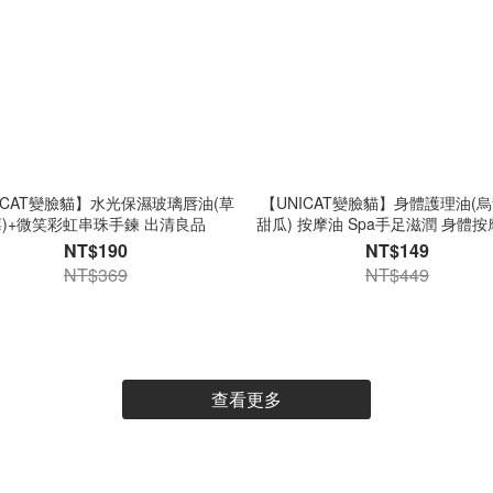
ICAT變臉貓】水光保濕玻璃唇油(草
【UNICAT變臉貓】身體護理油(
莓)+微笑彩虹串珠手鍊 出清良品
甜瓜) 按摩油 Spa手足滋潤 身體按
舒緩放鬆 身體油 出清良品
NT$190
NT$149
NT$369
NT$449
查看更多