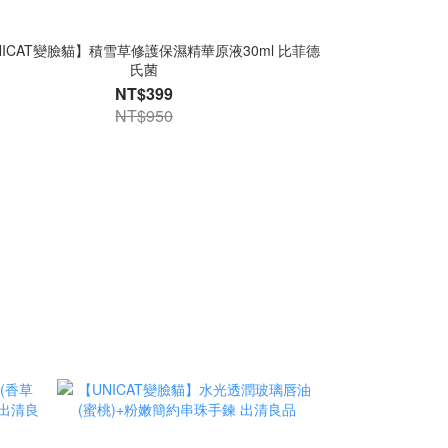
NICAT變臉貓】積雪草修護保濕精華原液30ml 比菲德
【UNICAT變
【UNICAT變
氏菌
美
NT$399
NT$950