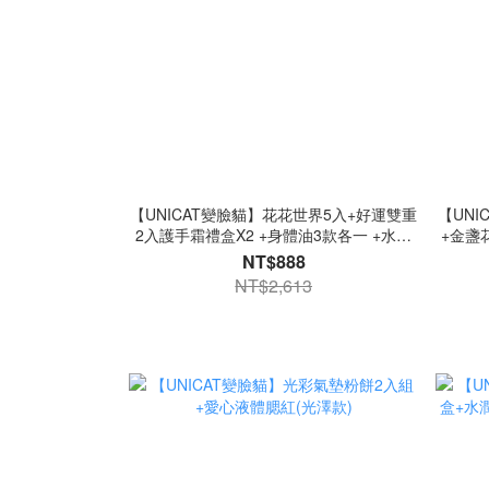
【UNICAT變臉貓】花花世界5入+好運雙重
【UNI
2入護手霜禮盒X2 +身體油3款各一 +水光
+金盞
保濕玻璃唇油(草莓)
保濕護
NT$888
NT$2,613