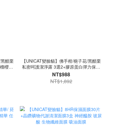
/黑醋栗
【UNICAT變臉貓】佛手柑/梔子花/黑醋栗
榴櫻花/
私密呵護潔淨露 3選2+膠原蛋白彈力保濕
白霜X2
水漾果凍膜 100ml 2入 私密清潔露 面霜 乳
NT$988
霜 晚安面膜
NT$1,892