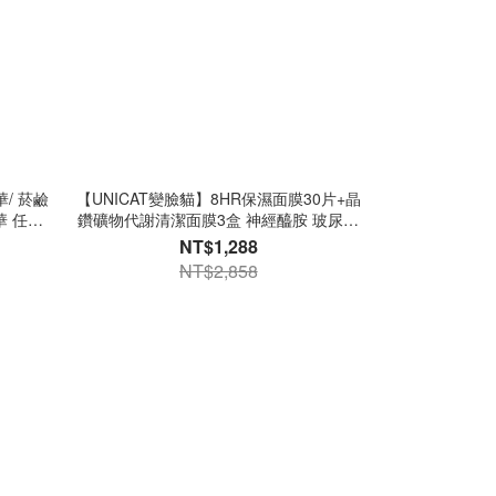
菸鹼
【UNICAT變臉貓】8HR保濕面膜30片+晶
 任選6
鑽礦物代謝清潔面膜3盒 神經醯胺 玻尿酸
生物纖維面膜 吸油面膜
NT$1,288
NT$2,858