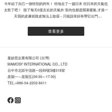
今年給了自己一個特別的跨年！ 特地去了一趟日本 但日本的天氣也
太乾了吧！ 除了每天0度左右的天氣外 室內也都是開著暖氣 才過一
天我的皮膚就脫皮無法上妝😩 - 只能說幸好有帶它出門
@unicat.cat 超能原液組 「原液」是因為成分單純，有效成分濃度
高✨ 所以在功效上更勝於精華液 實際使用下來 確實很有感~ 這次我
查看更多
帶去日本的 #小藍瓶 / 比菲德超導保濕原液💧 就幫我超大的忙
“含．積雪草3% + 比菲德氏菌2% “ 換季、皮膚敏感乾燥超推薦！ 看
似濃稠但卻不黏膩 推開就吸收 保濕力很夠 天氣再乾也不怕 讓我快
速穩定肌膚乾燥泛紅的狀態 強力補水 短時間就能 解決乾巴巴的狀態
曼妙思企業有限公司 (台灣)
🥺 真的好險有帶它去國外 另外他們家的 #小綠瓶 / 水楊酸毛孔調理
MAMOSY INTERNATIONAL CO., LTD
原液💧 這款我也很喜歡 特別推薦剛開始嘗試酸類的新手們 “含．甘
台中市北區中清路一段89號3樓318室
醇酸5%+乳酸鈉2%+水楊酸0.2% “ 這款主打溫和不刺激 天天使用也
星期一～星期五(09:30～17:30)
可以！ 加速代謝角質 減少肌膚惱人粗糙顆粒感 用比較溫和的酸類慢
TEL:+886-04-2202-8411
慢代謝臉上的粉刺 使用後肌膚明顯變得細緻很多 可以搭配著保濕原
液一起試看看 說不定肌膚直接給你一個大驚喜 變的滑嫩Q彈😍 新
的一年 希望各位的肌膚都能一直白拋拋、幼咪咪~ #UNICAT #變臉
貓 #原液 #精華液 #臉部保養 #skincare #保濕 #毛孔 #穩定膚況 #酸
類保養