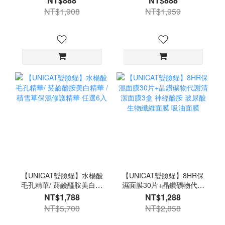
NT$888
NT$888
液 30ml 1入
NT$1,908
NT$1,959
【UNICAT變臉貓】水楊酸
【UNICAT變臉貓】8HR保
毛孔精華/ 菸鹼醯胺美白精
濕面膜30片+晶鑽礦物代謝
華 / 積雪草保濕修護精華
清潔面膜3盒 神經醯胺 玻
NT$1,788
NT$1,288
任選6入
尿酸 生物纖維面膜 吸油面
NT$5,700
NT$2,858
膜