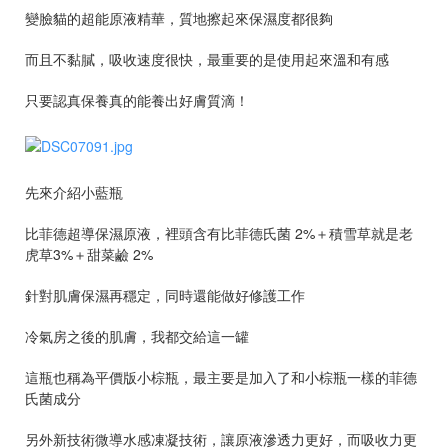
變臉貓的超能原液精華，質地擦起來保濕度都很夠
而且不黏膩，吸收速度很快，最重要的是使用起來溫和有感
只要認真保養真的能養出好膚質滴！
先來介紹小藍瓶
比菲德超導保濕原液，裡頭含有比菲德氏菌 2%＋積雪草就是老
虎草3%＋甜菜鹼 2%
針對肌膚保濕再穩定，同時還能做好修護工作
冷氣房之後的肌膚，我都交給這一罐
這瓶也稱為平價版小棕瓶，最主要是加入了和小棕瓶一樣的菲德
氏菌成分
另外新技術微導水感凍凝技術，讓原液滲透力更好，而吸收力更