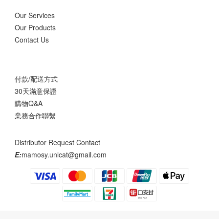
Our Services
Our Products
Contact Us
付款/配送方式
30天滿意保證
購物Q&A
業務合作聯繫
Distributor Request Contact
E:
mamosy.unicat@gmail.com