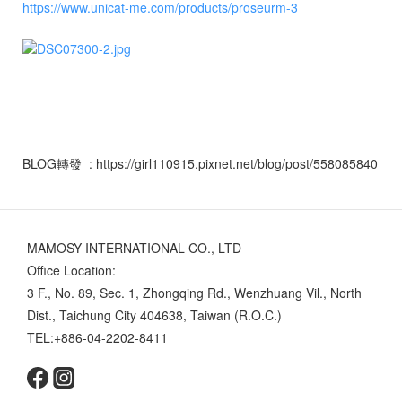
https://www.unicat-me.com/products/proseurm-3
BLOG轉發 : https://girl110915.pixnet.net/blog/post/558085840
MAMOSY INTERNATIONAL CO., LTD
Office Location:
3 F., No. 89, Sec. 1, Zhongqing Rd., Wenzhuang Vil., North
Dist., Taichung City 404638, Taiwan (R.O.C.)
TEL:+886-04-2202-8411