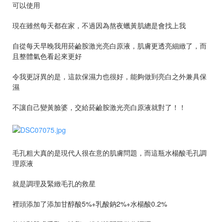
可以使用
現在雖然每天都在家，不過因為熬夜蠟黃肌總是會找上我
自從每天早晚我用菸鹼胺激光亮白原液，肌膚更透亮細緻了，而
且整體氣色看起來更好
令我更訝異的是，這款保濕力也很好，能夠做到亮白之外兼具保
濕
不讓自己變黃臉婆，交給菸鹼胺激光亮白原液就對了！！
毛孔粗大真的是現代人很在意的肌膚問題，而這瓶水楊酸毛孔調
理原液
就是調理及緊緻毛孔的救星
裡頭添加了添加甘醇酸5%+乳酸鈉2%+水楊酸0.2%